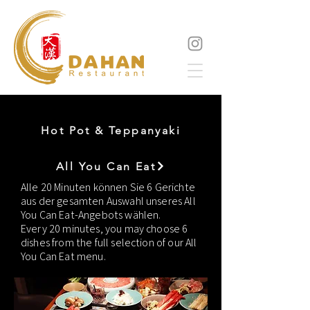
Hot Pot & Teppanyaki
All You Can Eat
Alle 20 Minuten können Sie 6 Gerichte
aus der gesamten Auswahl unseres All
You Can Eat-Angebots wählen.​
Every 20 minutes, you may choose 6
dishes from the full selection of our All
You Can Eat menu.