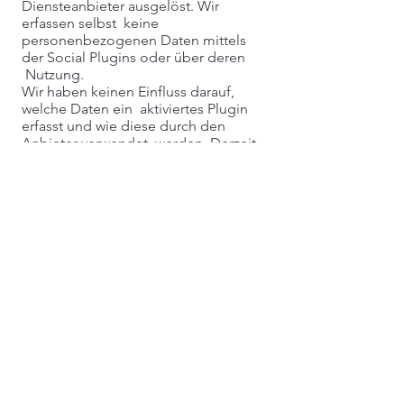
Diensteanbieter ausgelöst. Wir
erfassen selbst keine
personenbezogenen Daten mittels
der Social Plugins oder über deren
Nutzung.
Wir haben keinen Einfluss darauf,
welche Daten ein aktiviertes Plugin
erfasst und wie diese durch den
Anbieter verwendet werden. Derzeit
muss davon ausgegangen werden,
dass eine direkte Verbindung zu den
Diensten des Anbieters ausgebaut
wird sowie mindestens die IP-
Adresse und gerätebezogene
Informationen erfasst und genutzt
werden. Ebenfalls besteht die
Möglichkeit, dass die Diensteanbieter
versuchen, Cookies auf dem
verwendeten Rechner zu speichern.
Welche konkreten Daten hierbei
erfasst und wie diese genutzt werden,
entnehmen Sie bitte den
Datenschutzhinweisen des jeweiligen
Diensteanbieters. Hinweis: Falls Sie