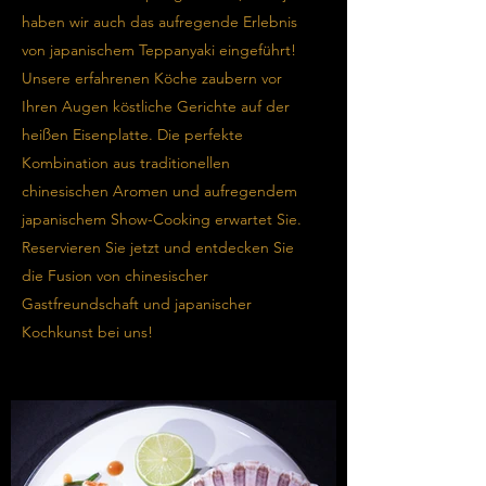
haben wir auch das aufregende Erlebnis
von japanischem Teppanyaki eingeführt!
Unsere erfahrenen Köche zaubern vor
Ihren Augen köstliche Gerichte auf der
heißen Eisenplatte. Die perfekte
Kombination aus traditionellen
chinesischen Aromen und aufregendem
japanischem Show-Cooking erwartet Sie.
Reservieren Sie jetzt und entdecken Sie
die Fusion von chinesischer
Gastfreundschaft und japanischer
Kochkunst bei uns!